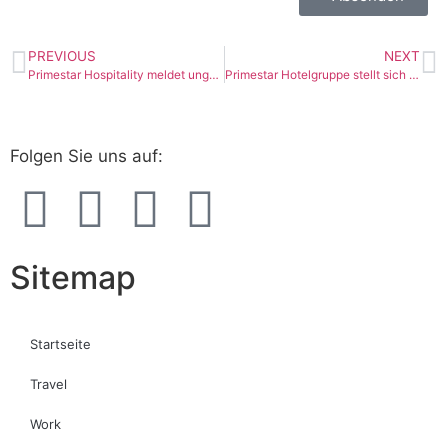
PREVIOUS
NEXT
Primestar Hospitality meldet ungebrochenes Wachstum: Hampton by Hilton Frankfurt City Centre East eröffnet
Primestar Hotelgruppe stellt sich neu auf: Management Buyout und Entwicklung einer innovativen Eigenmarke mit integrierter Digitalisierungsstrategie
Folgen Sie uns auf:
Sitemap
Startseite
Travel
Work