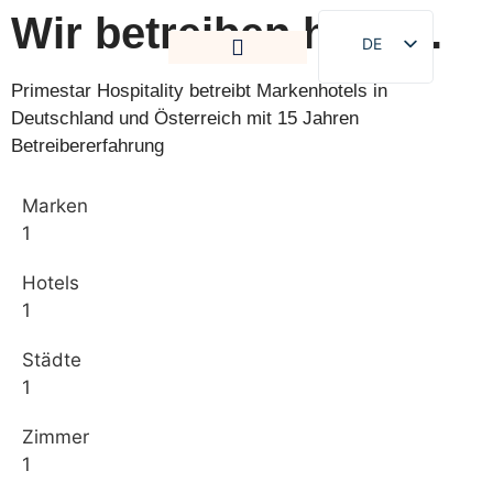
Wir betreiben hotels.
DE
EN
Primestar Hospitality betreibt Markenhotels in
Deutschland und Österreich mit 15 Jahren
Betreibererfahrung
Marken
1
Hotels
1
Städte
1
Zimmer
1