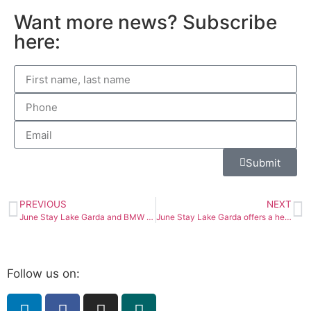
Want more news? Subscribe
here:
Submit
PREVIOUS
NEXT
June Stay Lake Garda and BMW Install New Smart Wallbox with 2 x 11 kW Charging Points
June Stay Lake Garda offers a heated infinity pool – the first and only one on Lake Garda.
Follow us on: