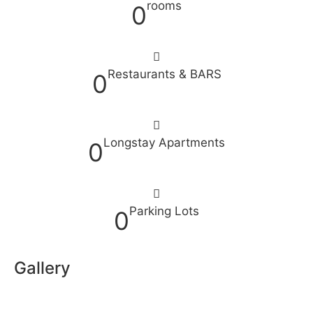
rooms
0
Restaurants & BARS
0
Longstay Apartments
0
Parking Lots
0
Gallery