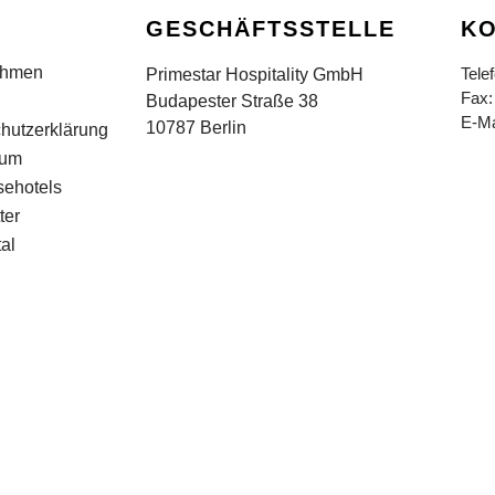
GESCHÄFTSSTELLE
KO
ehmen
Tele
Primestar Hospitality GmbH
Fax:
Budapester Straße 38
E-Ma
10787 Berlin
hutzerklärung
sum
sehotels
ter
al